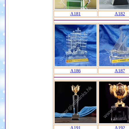
A181
A182
A186
A187
A191
A192