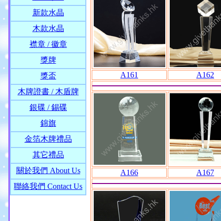
新款水晶
木款水晶
襟章 / 徽章
獎牌
A161
A162
獎盃
木牌證書 / 木盾牌
銀碟 / 錫碟
錦旗
金箔木牌禮品
其它禮品
關於我們 About Us
A166
A167
聯絡我們 Contact Us