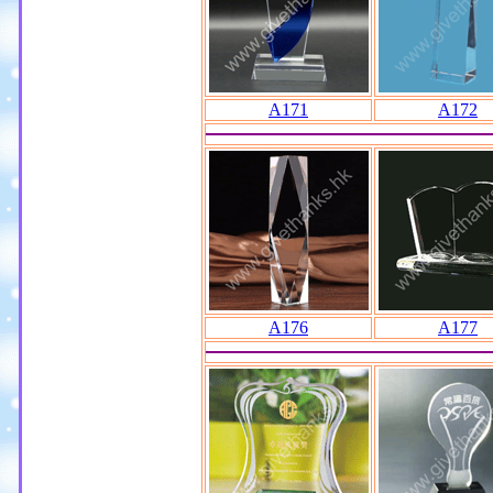
A171
A172
A176
A177