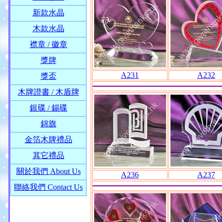
新款水晶
木款水晶
襟章 / 徽章
獎牌
A231
A232
獎盃
木牌證書 / 木盾牌
銀碟 / 錫碟
錦旗
金箔木牌禮品
其它禮品
關於我們 About Us
A236
A237
聯絡我們 Contact Us